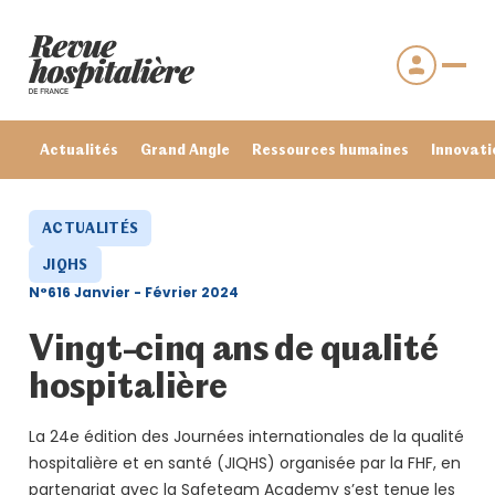
Actualités
Grand Angle
Ressources humaines
Innovati
ACTUALITÉS
JIQHS
N°616 Janvier - Février 2024
Vingt-cinq ans de qualité
hospitalière
La 24e édition des Journées internationales de la qualité
Se connecter
hospitalière et en santé (JIQHS) organisée par la FHF, en
Mot de passe oublié ?
partenariat avec la Safeteam Academy s’est tenue les