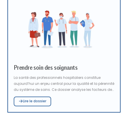
des comptes, et de Zaynab Riet, déléguée générale de la
Fédération hospitalière de France, éclairent la réforme de
la responsabilité financière entrée en vigueur en 2023.
Cette évolution transforme le cadre de la responsabilité
des gestionnaires publics et soulève des enjeux majeurs
en matière de lisibilité, de proportionnalité, et de sécurité
juridique.
Prendre soin des soignants
La santé des professionnels hospitaliers constitue
aujourd’hui un enjeu central pour la qualité et la pérennité
du système de soins. Ce dossier analyse les facteurs de
risques auxquels sont confrontés les soignants, et met en
Lire le dossier
lumière l’importance d’une meilleure compréhension de
ces derniers pour structurer des politiques de prévention
efficaces et adapter les démarches de prévention aux
réalités du terrain. Une attention particulière est portée à
la santé des femmes et des soignantes, enjeu majeur