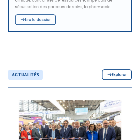
clinique, contraintes de ressources et impératifs de
sécurisation des parcours de soins, la pharmacie
hospitalière est une discipline en évolution permanente.
Lire le dossier
Les pharmacies à usage intérieur (PUI) s’inscrivent dans
des dynamiques croissantes de coopération et de
mutualisation, repensent leurs organisations, et
s’appuient sur l’innovation pour répondre aux défis des
pénuries, de la performance et de la transition
écologique.
Explorer
ACTUALITÉS