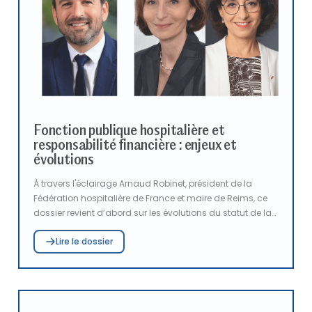
Fonction publique hospitalière et
responsabilité financière : enjeux et
évolutions
À travers l'éclairage Arnaud Robinet, président de la
Fédération hospitalière de France et maire de Reims, ce
dossier revient d’abord sur les évolutions du statut de la
fonction publique hospitalière. Quarante ans après sa
Lire le dossier
création, ce cadre structurant demeure un pilier du
service public de santé, tout en étant aujourd’hui
confronté à des défis qui appellent à des évolutions
profondes. Dans un second temps, les regards croisés de
Véronique Hamayon, procureure générale près la Cour