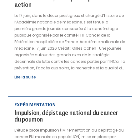
action
d’ENCLASS, recueillies en 2024 auprès de 11 400 élèves du
secondaire, révèlent une situation contrastée du bien-être
Le 17 juin, dans le décor prestigieux et chargé d’histoire de
et de la santé mentale des collégiens et lycéens. Après
l’Académie nationale de médecine, s’est tenue la
une dégradation marquée de l’ensemble des indicateurs
première grande journée consacrée à la cancérologie
de bien-être et de santé mentale entre 2018 et 2022,
publique organisée par le comité FHF Cancer de la
certains s’améliorent (satisfaction par rapport à sa vie
Fédération hospitalière de France. Académie nationale de
actuelle, bon niveau de bien être mental), alors que
médecine, 17 juin 2026 Crédit : Gilles Cohen Une journée
d’autres restent préoccupants. Ainsi, 19 % des lycéens ont
organisée autour des grands axes de la stratégie
un risque important de dépression et 20 % d’entre eux
décennale de lutte contre les cancers portée par l’INCa : la
déclarent avoir eu des pensées suicidaires au cours des
prévention, l’accès aux soins, la recherche et la qualité de
12 derniers mois. Il est à noter que les adolescentes ont
vie des patients et de leurs proches, complétés par un
Lire la suite
des indicateurs de santé mentale systématiquement
focus sur le projet européen EUnetCCC. Cinq tables rondes
moins favorables que les garçons.
pour débattre de ces grands enjeux et mettre en lumière
les nombreuses initiatives portées par les établissements
publics de santé pour y répondre, « premiers acteurs de la
EXPÉRIMENTATION
lutte contre le cancer en France », comme l’a rappelé
Impulsion, dépistage national du cancer
Zaynab Riet, déléguée générale de la FHF en ouverture,
du poumon
mais aussi « le moteur de la recherche en cancérologie »,
a insisté Nicolas Scotte, directeur général de l’INCa, citant
L’étude pilote Impulsion (IMPlémentation du dépistage du
notamment le programme Impulsion, « emblématique
cancer PULmonaire en populatION) mise en place par