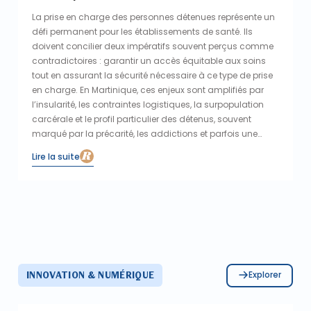
La prise en charge des personnes détenues représente un
défi permanent pour les établissements de santé. Ils
doivent concilier deux impératifs souvent perçus comme
contradictoires : garantir un accès équitable aux soins
tout en assurant la sécurité nécessaire à ce type de prise
en charge. En Martinique, ces enjeux sont amplifiés par
l’insularité, les contraintes logistiques, la surpopulation
carcérale et le profil particulier des détenus, souvent
marqué par la précarité, les addictions et parfois une
implication dans le narcotrafic. Afin de fluidifier le
Lire la suite
parcours hospitalier du patient détenu, le CHU de
Martinique a engagé en 2022 une démarche structurée,
en partenariat avec le centre pénitentiaire de Ducos.
Explorer
INNOVATION & NUMÉRIQUE