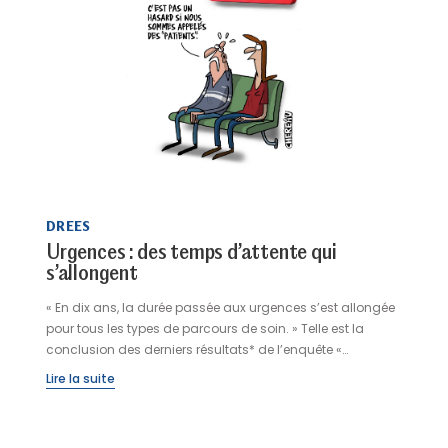
DREES
Urgences : des temps d’attente qui
s’allongent
« En dix ans, la durée passée aux urgences s’est allongée
pour tous les types de parcours de soin. » Telle est la
conclusion des derniers résultats* de l’enquête «
Urgences » publiés par la Direction de la recherche, des
Lire la suite
études, de l’évaluation et des statistiques (Drees) le lundi
1er juin 2026. Entre 2013 et 2023, la durée médiane entre
l’enregistrement et la sortie des urgences s’est allongée