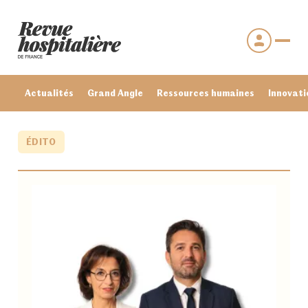
Actualités
Grand Angle
Ressources humaines
Innovati
ÉDITO
Se connecter
Mot de passe oublié ?