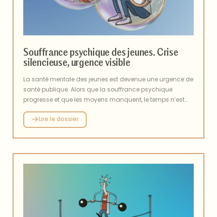
Souffrance psychique des jeunes. Crise
silencieuse, urgence visible
La santé mentale des jeunes est devenue une urgence de
santé publique. Alors que la souffrance psychique
progresse et que les moyens manquent, le temps n’est
plus au constat mais à l’action. Sur le terrain, des
Lire le dossier
initiatives comme les maisons des adolescents ou
l’intervention précoce en psychiatrie avec le C’JAAD
tentent de répondre à l’ampleur des besoins. Entre
mobilisation des professionnels et engagement citoyen,
à l’image du projet Courir pour Toi, un même impératif
s’impose : ne plus laisser la jeunesse seule face à ses
fragilités et construire collectivement une réponse à la
hauteur du défi.