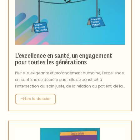
L’excellence en santé, un engagement
pour toutes les générations
Plurielle, exigeante et profondément humaine, l’excellence
en santé ne se décrète pas : elle se construit à
l’intersection du soin juste, de la relation au patient, de la
science, de l’enseignement et de l’engagement collectif.
Lire le dossier
Dans un environnement national et international en
mutation rapide, l’hôpital est sommé de tenir ensemble
performance scientifique, responsabilité sociale, sécurité
sanitaire et résilience démocratique. De l’organisation
des soins sur tous les territoires à la lutte informationnelle,
des outre-mer aux dispositifs gestion de crise, ce dossier
explore les multiples visages d’une excellence en santé