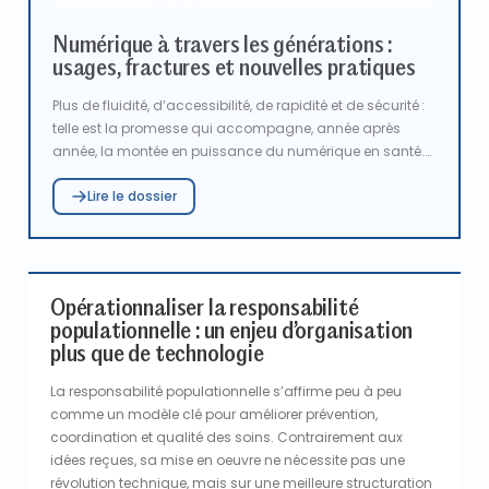
Numérique à travers les générations :
usages, fractures et nouvelles pratiques
Plus de fluidité, d’accessibilité, de rapidité et de sécurité :
telle est la promesse qui accompagne, année après
année, la montée en puissance du numérique en santé.
De la télémédecine aux outils d’intelligence artificielle, en
Lire le dossier
passant par les plateformes de prise de rendez-vous et le
dossier médical partagé, ces innovations transforment
en profondeur les pratiques et les parcours de soins. Mais
au-delà de l’enthousiasme qu’elles suscitent, elles
interrogent : contribuent-elles réellement à rapprocher
Opérationnaliser la responsabilité
patients, professionnels, aidants et générations, ou
populationnelle : un enjeu d’organisation
risquent-elles de creuser de nouvelles inégalités ?
plus que de technologie
La responsabilité populationnelle s’affirme peu à peu
comme un modèle clé pour améliorer prévention,
coordination et qualité des soins. Contrairement aux
idées reçues, sa mise en oeuvre ne nécessite pas une
révolution technique, mais sur une meilleure structuration