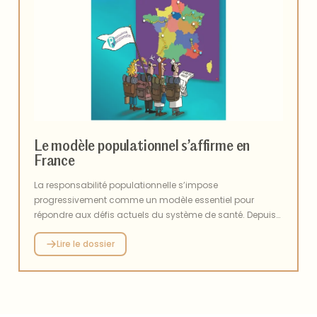
ancrée dans le réel, au service des patients et de la
société.
Le modèle populationnel s’affirme en
France
La responsabilité populationnelle s’impose
progressivement comme un modèle essentiel pour
répondre aux défis actuels du système de santé. Depuis
les premières expérimentations menées en 2018 et son
Lire le dossier
inscription dans la loi du 24 juillet 2019, son déploiement
s’est accéléré et une vingtaine de territoires s’en sont
aujourd’hui emparés. Le modèle s’institutionnalise à
travers les conventions de CPTS, le développement de
réseaux régionaux, son intégration dans les projets