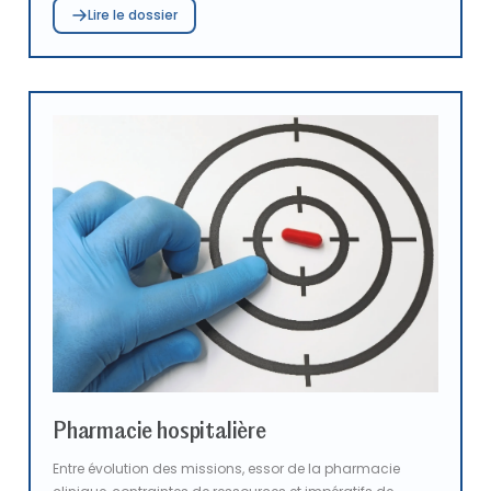
Lire le dossier
: troubles du sommeil, retards de langage et
d’apprentissage, difficultés psychomotrices, myopie ou
encore obésité. Face à ces enjeux, des initiatives de
prévention, comme celle de la Clinique contributive de
Saint-Denis, démontrent l’intérêt d’une mobilisation
collective à l'échelle locale, associant professionnels,
familles et chercheurs. Parallèlement, les outils
numériques peuvent aussi devenir des leviers
d’accompagnement : à l’image du dispositif Together,
ils offrent de nouvelles perspectives pour faciliter l’accès
aux soins en pédopsychiatrie et orienter les adolescents
vers des prises en charge adaptées.
Pharmacie hospitalière
Entre évolution des missions, essor de la pharmacie