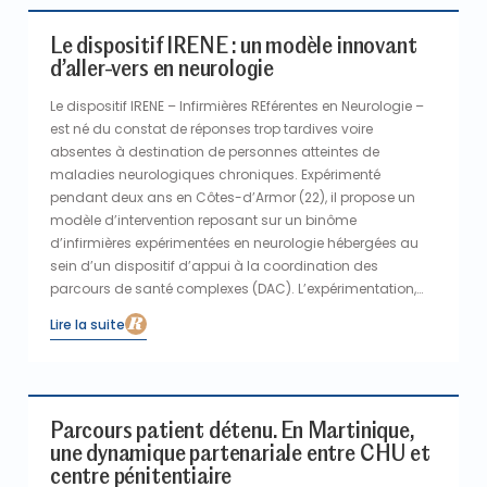
Le dispositif IRENE : un modèle innovant
d’aller-vers en neurologie
Le dispositif IRENE – Infirmières REférentes en Neurologie –
est né du constat de réponses trop tardives voire
absentes à destination de personnes atteintes de
maladies neurologiques chroniques. Expérimenté
pendant deux ans en Côtes-d’Armor (22), il propose un
modèle d’intervention reposant sur un binôme
d’infirmières expérimentées en neurologie hébergées au
sein d’un dispositif d’appui à la coordination des
parcours de santé complexes (DAC). L’expérimentation,
soutenue et financée par l’ARS Bretagne et l’association
Lire la suite
France Parkinson, a été mise en place sous l’égide de
l’Association Neuro-Bretagne (ANB), afin d’améliorer les
réponses en proximité territoriale et la prise en charge
coordonnée, précoce et préventive en promotion de santé.
Parcours patient détenu. En Martinique,
une dynamique partenariale entre CHU et
centre pénitentiaire