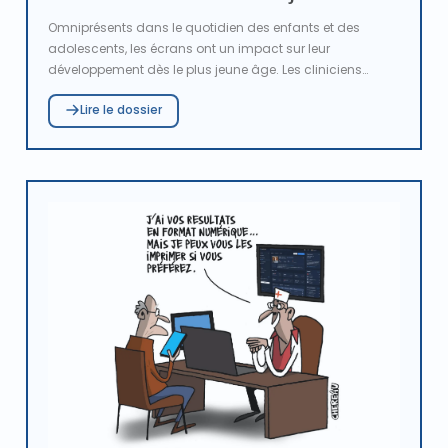
Omniprésents dans le quotidien des enfants et des
adolescents, les écrans ont un impact sur leur
développement dès le plus jeune âge. Les cliniciens
alertent sur les conséquences d’une exposition excessive
Lire le dossier
: troubles du sommeil, retards de langage et
d’apprentissage, difficultés psychomotrices, myopie ou
encore obésité. Face à ces enjeux, des initiatives de
prévention, comme celle de la Clinique contributive de
Saint-Denis, démontrent l’intérêt d’une mobilisation
collective à l'échelle locale, associant professionnels,
familles et chercheurs. Parallèlement, les outils
numériques peuvent aussi devenir des leviers
d’accompagnement : à l’image du dispositif Together,
ils offrent de nouvelles perspectives pour faciliter l’accès
aux soins en pédopsychiatrie et orienter les adolescents
vers des prises en charge adaptées.