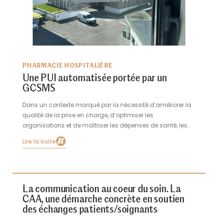
PHARMACIE HOSPITALIÈRE
Une PUI automatisée portée par un
GCSMS
Dans un contexte marqué par la nécessité d’améliorer la
qualité de la prise en charge, d’optimiser les
organisations et de maîtriser les dépenses de santé, les
établissements du GCSMS Les EHPAD publics du Val-de-
Lire la suite
Marne ont engagé une transformation profonde de leur
pharmacie à usage intérieur (PUI). Cette démarche repose
sur une vision globale intégrant les dimensions à la fois
organisationnelles, logistiques et humaines. Elle s’appuie
sur une réflexion approfondie des besoins et une
La communication au coeur du soin. La
harmonisation des pratiques à l’échelle territoriale, dans
CAA, une démarche concrète en soutien
un environnement complexe et en constante évolution.
des échanges patients/soignants