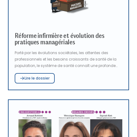
Réforme infirmière et évolution des
pratiques managériales
Porté par les évolutions sociétales, les attentes des
professionnels et les besoins croissants de santé de la
population, le système de santé connaît une profonde
mutation de ses métiers et de ses modes d’organisation.
Lire le dossier
Dans ce dossier, deux focus complémentaires viennent
illustrer cette dynamique. D'une part, la réforme majeure
de la profession infirmière, avec l’élargissement des
compétences, la reconnaissance de la consultation
infirmière, l’accès direct aux soins et l’universitarisation
de la formation. D'autre part le déploiement du
programme Parcours manageurs, initiative structurante
des pouvoirs publics visant à renforcer une culture
managériale commune et à accompagner la
transformation des organisations.