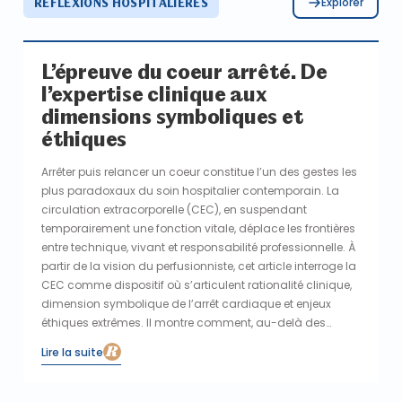
Explorer
RÉFLEXIONS HOSPITALIÈRES
L’épreuve du coeur arrêté. De
l’expertise clinique aux
dimensions symboliques et
éthiques
Arrêter puis relancer un coeur constitue l’un des gestes les
plus paradoxaux du soin hospitalier contemporain. La
circulation extracorporelle (CEC), en suspendant
temporairement une fonction vitale, déplace les frontières
entre technique, vivant et responsabilité professionnelle. À
partir de la vision du perfusionniste, cet article interroge la
CEC comme dispositif où s’articulent rationalité clinique,
dimension symbolique de l’arrêt cardiaque et enjeux
éthiques extrêmes. Il montre comment, au-delà des
protocoles, l’hôpital organise la continuité du vivant,
Lire la suite
jusqu’aux configurations limites du prélèvement
d’organe…