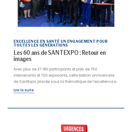
EXCELLENCE EN SANTÉ UN ENGAGEMENT POUR
TOUTES LES GÉNÉRATIONS
Les 60 ans de SANTEXPO : Retour en
images
Avec plus de 37 180 participants et près de 750
intervenants et 700 exposants, cette édition anniversaire
de SantExpo, placée sous la thématique de l’excellence en
santé pour toutes les générations, a réuni l’ensemble de
Lire la suite
l’écosystème santé et médico-social autour des grands
défis du secteur : intelligence artificielle en santé,
prévention, attractivité des métiers, santé mentale, santé
des femmes, transition écologique, autonomie ou encore
transformation des parcours de soins.