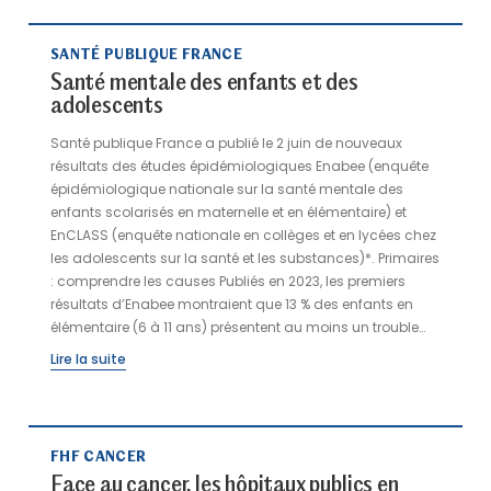
de 20 minutes pour les parcours les plus courts
(atteignant 1 heure 35), d’un peu plus d’une heure en cas
de besoin de soins et de recours au plateau technique
SANTÉ PUBLIQUE FRANCE
(atteignant 3 heures 55), et de plus de 2 heures et demie
Santé mentale des enfants et des
pour les patients admis en unité d’hospitalisation de
adolescents
courte durée (UHCD) (atteignant 17 heures 30). Plus
Santé publique France a publié le 2 juin de nouveaux
précisément, entre l’enregistrement et la prise en charge
résultats des études épidémiologiques Enabee (enquête
médico-soignante, si moins d’une demi-heure s’écoule
épidémiologique nationale sur la santé mentale des
pour la moitié des patients, cette durée atteint plus de 2
enfants scolarisés en maternelle et en élémentaire) et
heures et demie pour un patient sur dix. Le temps de
EnCLASS (enquête nationale en collèges et en lycées chez
recherche d’un lit d’aval prend environ un quart d’heure
les adolescents sur la santé et les substances)*. Primaires
dans la moitié des cas, elle peut s’allonger fortement,
: comprendre les causes Publiés en 2023, les premiers
notamment pour les personnes âgées ou dans les
résultats d’Enabee montraient que 13 % des enfants en
services à forte affluence (plus de six heures pour un
élémentaire (6 à 11 ans) présentent au moins un trouble
patient sur dix).
probable de santé mentale. Les analyses publiées début
Lire la suite
juin décrivent les caractéristiques individuelles et
contextuelles associées à ces troubles : complications de
grossesse, difficultés scolaires, événements difficiles,
l’environnement familial. L’étude confirme également
FHF CANCER
l’impact de la crise sanitaire du Covid-19. Collégiens et
Face au cancer, les hôpitaux publics en
lycéens : une souffrance persistante Les données