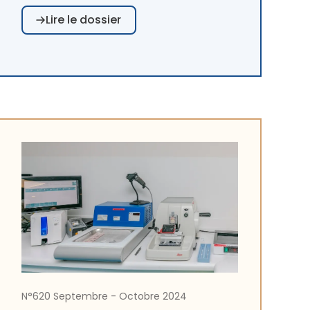
remettre en question le présupposé tacite
Lire le dossier
selon lequel la prise en charge choisie par
l’équipe médicale serait nécessairement la
plus adaptée pour le patient. Ainsi émerge le
concept de la valeur du soin, dans ses
différentes composantes : pour le patient
bien sûr, mais aussi pour la société, dans sa
dimension économique et plus récemment
encore sociale et écologique.
N°620 Septembre - Octobre 2024