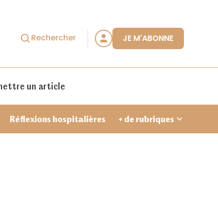
Rechercher
JE M'ABONNE
ettre un article
Réflexions hospitalières
+ de rubriques
Je crée un compte