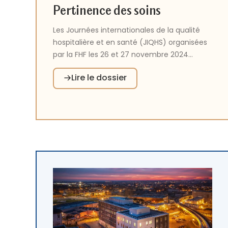
Pertinence des soins
Les Journées internationales de la qualité
hospitalière et en santé (JIQHS) organisées
par la FHF les 26 et 27 novembre 2024
avaient pour thème la pertinence des soins.
Lire le dossier
À cette occasion, sept initiatives innovantes
ont été retenues, afin de valoriser des
établissements publics sanitaires, sociaux et
médico-sociaux investis dans cette
thématique.