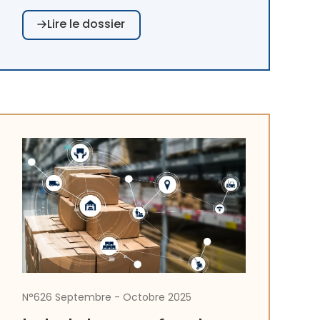
s’impose désormais comme un levier
Lire le dossier
stratégique majeur pour renforcer la
souveraineté, la performance et la
résilience du système de santé. Les
nouvelles feuilles de route 2025‑2027 de la
DGOS et de la DGCS, ainsi que les
baromètres récemment publiés,
témoignent de cette transformation
profonde dans le sanitaire comme dans le
médico‑social. Porté par les enseignements
du projet européen ProCure, le secteur
s’attelle aujourd’hui à repenser ses pratiques
pour sécuriser les flux, stimuler l’innovation
et répondre aux défis géopolitiques,
climatiques et économiques qui redessinent
les circuits logistiques.
N°626 Septembre - Octobre 2025