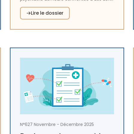
majeurs qui dépassent les seules questions
Lire le dossier
d’organisation et de ressources humaines.
Le cadre bâti, longtemps relégué au second
plan, s’impose aujourd’hui comme un levier
déterminant de la qualité des soins. Entre
innovation architecturale, requalification
urbaine et prise en compte des usages, ce
dossier met en lumière les conditions
nécessaires pour faire du bâti un véritable
outil au service des patients, des
professionnels et de la société.
N°627 Novembre - Décembre 2025