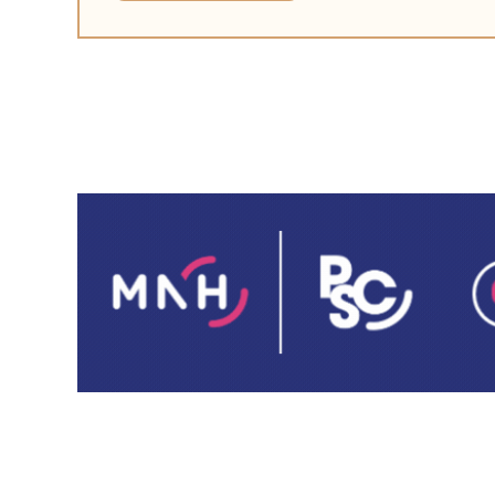
dans les établissements sanitaires, sociaux
et médico-sociaux. Pour leur 26ᵉ édition, les
JIQHS mettent en lumière des initiatives
innovantes plaçant l’expérience patient,
l’engagement des usagers et le partenariat
patient-professionnel au cœur des
pratiques. pour faire de la qualité un levier
de transformation durable du système de
santé. Retrouvez dans ce dossier les sept
projets inspirants sélectionnés en 2025.