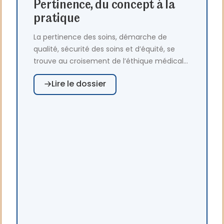
Pertinence, du concept à la
pratique
La pertinence des soins, démarche de
qualité, sécurité des soins et d’équité, se
trouve au croisement de l’éthique médicale,
de la performance organisationnelle et de la
Lire le dossier
soutenabilité environnementale. Alors que
les HCL l'ont inscrite au cœur de leur projet
d’établissement, de jeunes docteurs
partagent leurs initiatives, menées dans des
établissements sanitaires et médico-
sociaux publics, et primées par les Prix de
thèse "Pertinence des soins et des parcours"
portés par la Fédération Hospitalière de
France (FHF).