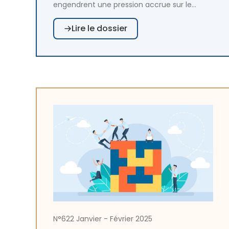
engendrent une pression accrue sur le
système de santé, qui doit augmenter sa
Lire le dossier
résilience de façon durable. Les
établissements de santé se préparent et
s'adaptent grâce à l'engagement croissant
des professionnels du secteur. En parallèle,
les achats hospitaliers deviennent un levier
stratégique de la transition écologique,
s’inscrivant dans une logique de
performance globale, intégrant pleinement
les enjeux environnementaux.
N°622 Janvier - Février 2025