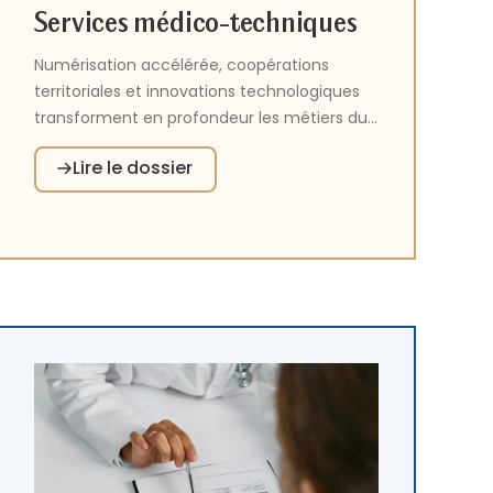
Services médico-techniques
Numérisation accélérée, coopérations
territoriales et innovations technologiques
transforment en profondeur les métiers du
diagnostic médical. Entre l’essor de la
Lire le dossier
téléradiologie, la mutualisation des
laboratoires hospitaliers et le
développement de la pathologie
numérique, les établissements de santé
repensent leurs organisations et se tournent
vers l'avenir, mettant la technologie au
service d'une médecine plus accessible.