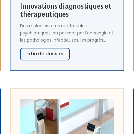
Innovations diagnostiques et
thérapeutiques
Des maladies rares aux troubles
psychiatriques, en passant par l’oncologie et
les pathologies infectieuses, les progrès
rapides de la génomique, des
Lire le dossier
biotechnologies et des neurosciences
ouvrent des perspectives thérapeutiques
sans précédent, tout en posant la question
de leur intégration à grande échelle dans les
systèmes de soins.