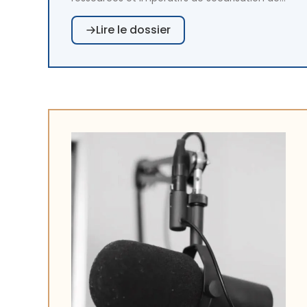
parcours de soins, la pharmacie hospitalière
Lire le dossier
est une discipline en évolution permanente.
Les pharmacies à usage intérieur (PUI)
s’inscrivent dans des dynamiques
croissantes de coopération et de
mutualisation, repensent leurs
organisations, et s’appuient sur l’innovation
pour répondre aux défis des pénuries, de la
performance et de la transition écologique.