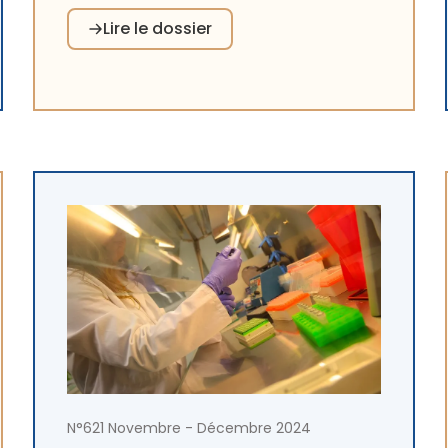
s'adaptent. Le campus hospitalo-
Lire le dossier
universitaire Saint-Ouen Grand Paris Nord a
l’ambition de constituer le premier campus
hospitalo-universitaire d’Europe. La
numérisation de l’hôpital ouvre des
perspectives prometteuses. Mais comment
la structurer pour concilier contraintes
financières et organisationnelles et réponse
aux besoins des parties prenantes ? Enfin, le
projet de reconstruction des Ehpad/USLD
hospitaliers brestois incarne une
transformation domiciliaire majeure, dans le
cadre d’une démarche territoriale à l’échelle
du CHU et des établissements en direction
commune.
N°621 Novembre - Décembre 2024