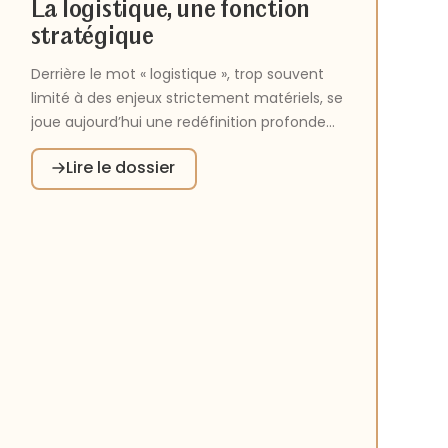
La logistique, une fonction
stratégique
Derrière le mot « logistique », trop souvent
limité à des enjeux strictement matériels, se
joue aujourd’hui une redéfinition profonde
des organisations hospitalières. Une
Lire le dossier
logistique bien pensée devient un
catalyseur de transformation. Supply chain,
schémas directeurs logistiques,
automatisation des tâches et des
processus apportent des réponses
concrètes, au carrefour des enjeux de
performance, de développement durable et
de ressources humaines.