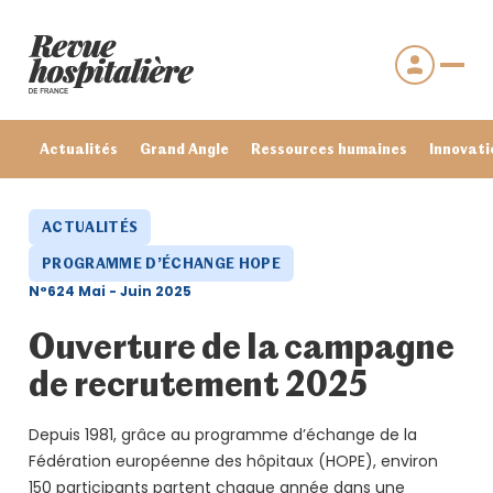
Actualités
Grand Angle
Ressources humaines
Innovati
ACTUALITÉS
PROGRAMME D’ÉCHANGE HOPE
N°624 Mai - Juin 2025
Ouverture de la campagne
de recrutement 2025
Depuis 1981, grâce au programme d’échange de la
Se connecter
Fédération européenne des hôpitaux (HOPE), environ
Mot de passe oublié ?
150 participants partent chaque année dans une