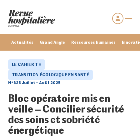
Actualités
Grand Angle
Ressources humaines
Innovati
LE CAHIER TH
TRANSITION ÉCOLOGIQUE EN SANTÉ
N°625 Juillet - Août 2025
Bloc opératoire mis en
veille – Concilier sécurité
des soins et sobriété
Se connecter
énergétique
Mot de passe oublié ?