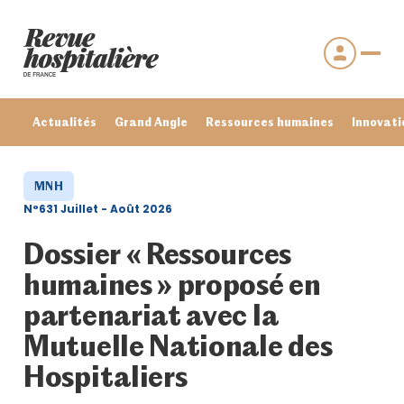
Actualités
Grand Angle
Ressources humaines
Innovati
MNH
N°631 Juillet - Août 2026
Dossier « Ressources
humaines » proposé en
partenariat avec la
Mutuelle Nationale des
Se connecter
Hospitaliers
Mot de passe oublié ?