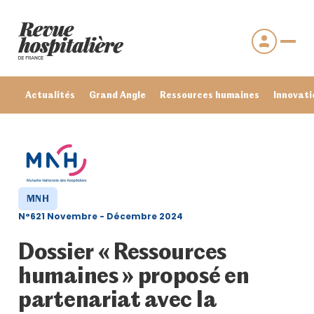
Actualités
Grand Angle
Ressources humaines
Innovati
MNH
N°621 Novembre - Décembre 2024
Dossier « Ressources
humaines » proposé en
Se connecter
partenariat avec la
Mot de passe oublié ?