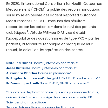
En 2020, l’International Consortium for Health Outcomes
Measurement (ICHOM) a publié des recommandations
sur la mise en oeuvre des Patient Reported Outcome
Measurement (PROM) – mesures des résultats
rapportés par les patients – dans le suivi des patients
1
diabétiques
. L’étude PREMsenDIAB vise à établir
l’acceptabilité des questionnaires de type PROM par les
patients, la faisabilité technique et pratique de leur
recueil, le calcul et l’interprétation des scores.
Natalina Cirnat
PharmD, interne en pharmacie*
Jesse Butruille
PharmD, interne en pharmacie*
Alexandra Charlier
Interne en pharmacie*
Pr Bogdan Nicolescu-Catargi
MD-PhD, PU-PH diabétologue**
Pr Dominique Breilh
PharmD-PhD, PU-PH pharmacien*
* Laboratoire de pharmacocinétique et de pharmacie clinique,
université de Bordeaux, collège des sciences en santé, UFR
Sciences pharmaceutique
Service de formation en pharmacie clinique et