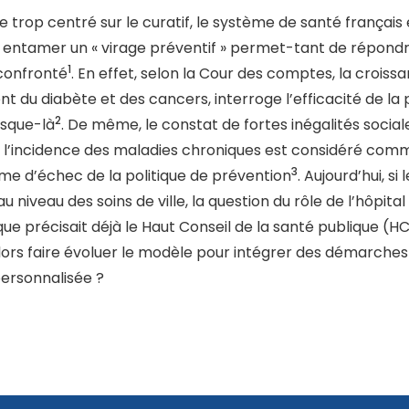
trop centré sur le curatif, le système de santé français
à, entamer un « virage préventif » permet-tant de répon
1
 confronté
. En effet, selon la Cour des comptes, la crois
 du diabète et des cancers, interroge l’efficacité de la 
2
usque-là
. De même, le constat de fortes inégalités sociale
t l’incidence des maladies chroniques est considéré co
3
me d’échec de la politique de prévention
. Aujourd’hui, si
niveau des soins de ville, la question du rôle de l’hôpita
que précisait déjà le Haut Conseil de la santé publique (
ors faire évoluer le modèle pour intégrer des démarches 
personnalisée ?