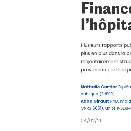
Finance
Mot de passe oublié ?
Se connecter
l’hôpit
Plusieurs rapports pub
plus en plus dans la p
majoritairement stru
prévention portées pa
Nathalie Cartier
Diplôm
publique (EHESP)
Anne Girault
PhD, maîtr
CNRS 6051), unité INSERM
04/02/25