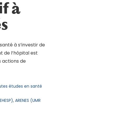
if à
és
anté à s’investir de
 de l’hôpital est
 actions de
tes études en santé
EHESP), ARENES (UMR