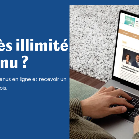
s illimité
nu ?
nus en ligne et recevoir un
is.