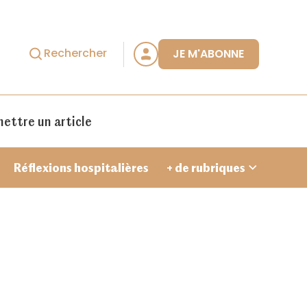
Rechercher
JE M'ABONNE
ettre un article
Réflexions hospitalières
+ de rubriques
Je crée un compte