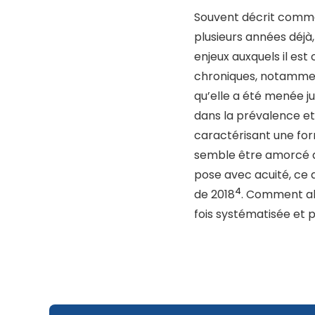
Souvent décrit comme 
plusieurs années déj
enjeux auxquels il est
chroniques, notamment
qu’elle a été menée j
dans la prévalence e
caractérisant une for
semble être amorcé au 
pose avec acuité, ce 
4
de 2018
. Comment al
fois systématisée et 