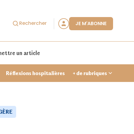
Rechercher
JE M'ABONNE
ettre un article
Réflexions hospitalières
+ de rubriques
GÈRE
Je crée un compte