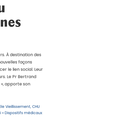
u
nnes
s. À destination des
nouvelles façons
r le lien social. Leur
rs. Le Pr Bertrand
r », apporte son
le Vieillissement, CHU
 « Dispositifs médicaux