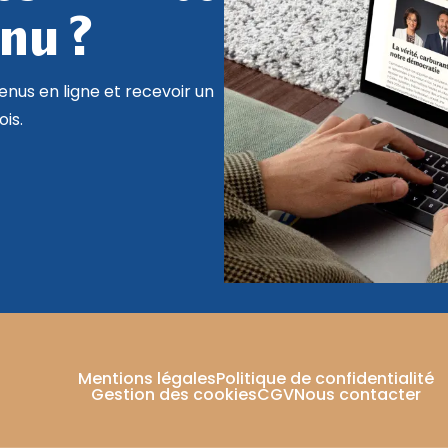
nu ?
nus en ligne et recevoir un
is.
Mentions légales
Politique de confidentialité
Gestion des cookies
CGV
Nous contacter