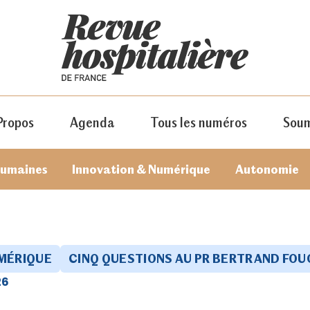
Propos
Agenda
Tous les numéros
Soum
humaines
Innovation & Numérique
Autonomie
UMÉRIQUE
CINQ QUESTIONS AU PR BERTRAND FOU
26
JE M'ABONNE