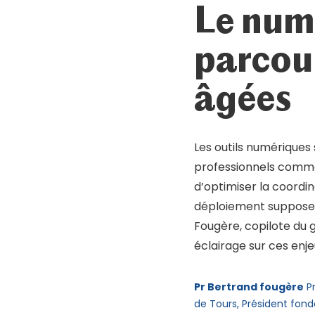
Le numé
Mot de passe oublié ?
Se connecter
parcour
âgées
Les outils numériques
professionnels comme 
d’optimiser la coordin
déploiement suppose d
Fougère, copilote du g
éclairage sur ces enje
Pr Bertrand fougère
Pr
de Tours, Président fond