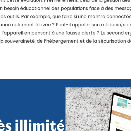
 cette évolution. Premièrement, celui de la gestion des
n besoin éducationnel des populations face à des messa
ces outils. Par exemple, que faire si une montre connecté
anormalement élevée ? Faut-il appeler son médecin, se 
l’appareil en pensant à une fausse alerte ? Le second enj
e la souveraineté, de l’hébergement et de la sécurisation 
s illimité