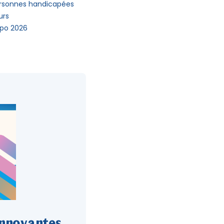
 Personnes handicapées
urs
xpo 2026
innovantes