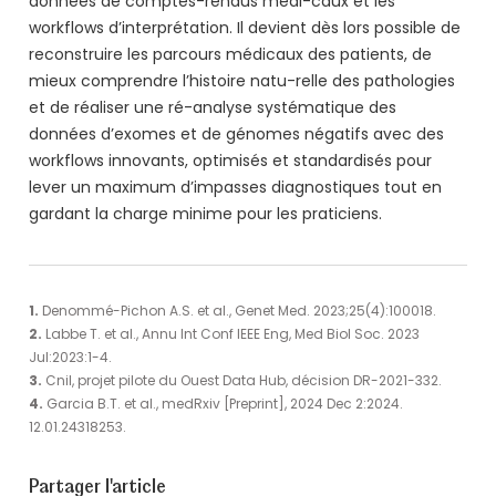
données de comptes-rendus médi-caux et les
workflows d’interprétation. Il devient dès lors possible de
reconstruire les parcours médicaux des patients, de
mieux comprendre l’histoire natu-relle des pathologies
et de réaliser une ré-analyse systématique des
données d’exomes et de génomes négatifs avec des
workflows innovants, optimisés et standardisés pour
lever un maximum d’impasses diagnostiques tout en
gardant la charge minime pour les praticiens.
1.
Denommé-Pichon A.S. et al., Genet Med. 2023;25(4):100018.
2.
Labbe T. et al., Annu Int Conf IEEE Eng, Med Biol Soc. 2023
Jul:2023:1-4.
3.
Cnil, projet pilote du Ouest Data Hub, décision DR-2021-332.
4.
Garcia B.T. et al., medRxiv [Preprint], 2024 Dec 2:2024.
12.01.24318253.
Partager l'article