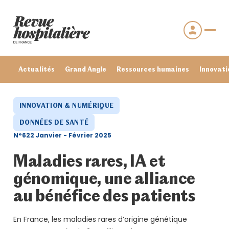
Actualités
Grand Angle
Ressources humaines
Innovati
INNOVATION & NUMÉRIQUE
DONNÉES DE SANTÉ
N°622 Janvier - Février 2025
Maladies rares, IA et
génomique, une alliance
au bénéfice des patients
Se connecter
Mot de passe oublié ?
En France, les maladies rares d’origine génétique