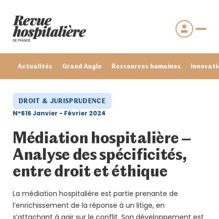
Actualités
Grand Angle
Ressources humaines
Innovati
DROIT & JURISPRUDENCE
N°616 Janvier - Février 2024
Médiation hospitalière –
Analyse des spécificités,
entre droit et éthique
La médiation hospitalière est partie prenante de
Se connecter
l’enrichissement de la réponse à un litige, en
Mot de passe oublié ?
s’attachant à agir sur le conflit. Son développement est