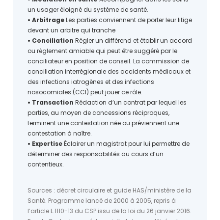
• Médiation en santé
Accompagner dans les soins
un usager éloigné du système de santé.
• Arbitrage
Les parties conviennent de porter leur litige
devant un arbitre qui tranche
• Conciliation
Régler un différend et établir un accord
ou règlement amiable qui peut être suggéré par le
conciliateur en position de conseil. La commission de
conciliation interrégionale des accidents médicaux et
des infections iatrogènes et des infections
nosocomiales (CCI) peut jouer ce rôle.
• Transaction
Rédaction d’un contrat par lequel les
parties, au moyen de concessions réciproques,
terminent une contestation née ou préviennent une
contestation à naître.
• Expertise
Éclairer un magistrat pour lui permettre de
déterminer des responsabilités au cours d’un
contentieux.
Sources : décret circulaire et guide HAS/ministère de la
Santé. Programme lancé de 2000 à 2005, repris à
l’article L.1110-13 du CSP issu de la loi du 26 janvier 2016.