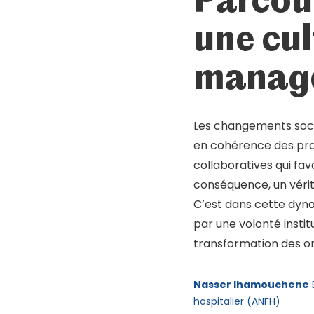
Mot de passe oublié ?
Se connecter
une cu
manag
Les changements soci
en cohérence des pra
collaboratives qui fav
conséquence, un véri
C’est dans cette dyn
par une volonté instit
transformation des or
Nasser Ihamouchene
D
hospitalier (ANFH)