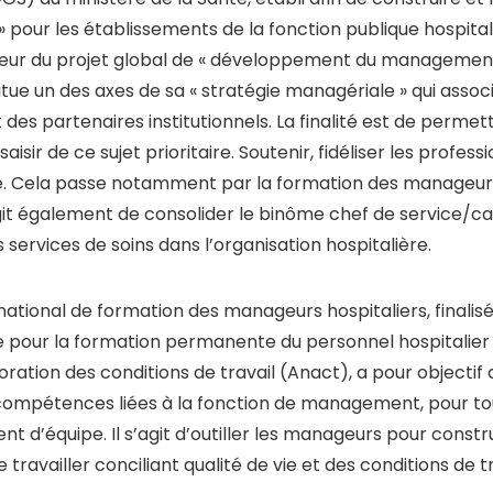
GOS) du ministère de la Santé, établi afin de construire e
pour les établissements de la fonction publique hospital
r du projet global de « développement du management h
tue un des axes de sa « stratégie managériale » qui assoc
 des partenaires institutionnels. La finalité est de permet
isir de ce sujet prioritaire. Soutenir, fidéliser les profes
te. Cela passe notamment par la formation des manageurs,
’agit également de consolider le binôme chef de service/ca
 services de soins dans l’organisation hospitalière.
ational de formation des manageurs hospitaliers, finalis
le pour la formation permanente du personnel hospitalier
ioration des conditions de travail (Anact), a pour objecti
mpétences liées à la fonction de management, pour to
t d’équipe. Il s’agit d’outiller les manageurs pour const
 travailler conciliant qualité de vie et des conditions de 