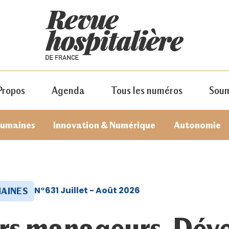
Propos
Agenda
Tous les numéros
Soum
humaines
Innovation & Numérique
Autonomie
N°631 Juillet - Août 2026
AINES
JE M'ABONNE
rs manageurs. Dév