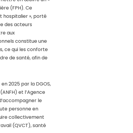
t mettre en œuvre un «
ière (FPH). Ce
ospitalier », porté
ie des acteurs
tre aux
sionnels constitue une
 ce qui les conforte
dre de santé, afin de
é en 2025 par la DGOS,
 (ANFH) et l’Agence
f d’accompagner le
ute personne en
ruire collectivement
travail (QVCT), santé