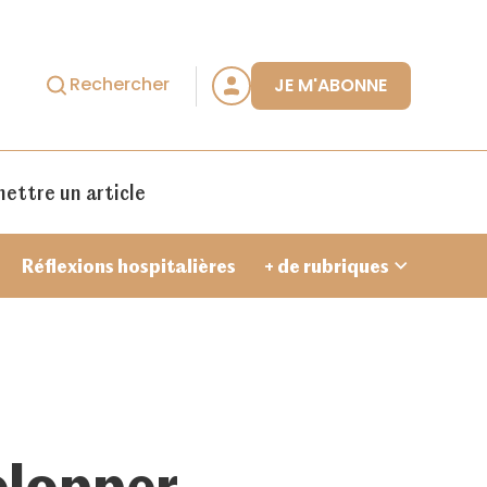
Rechercher
JE M'ABONNE
ettre un article
Réflexions hospitalières
+ de rubriques
Je crée un compte
elopper