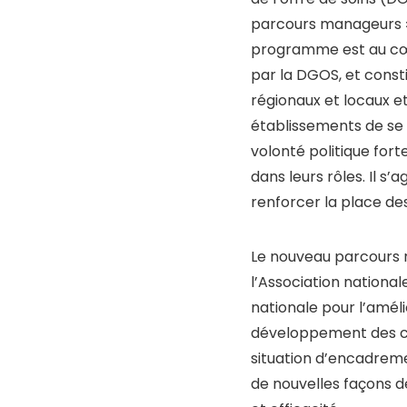
de l’offre de soins (D
parcours manageurs » 
programme est au cœu
par la DGOS, et consti
régionaux et locaux et
établissements de se sa
volonté politique for
dans leurs rôles. Il s
renforcer la place des
Le nouveau parcours n
l’Association nationa
nationale pour l’amél
développement des co
situation d’encadremen
de nouvelles façons de