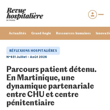
Actualités
Grand Angle
Ressources humaines
Innovati
RÉFLEXIONS HOSPITALIÈRES
N°631 Juillet - Août 2026
Parcours patient détenu.
En Martinique, une
dynamique partenariale
entre CHU et centre
Se connecter
pénitentiaire
Mot de passe oublié ?