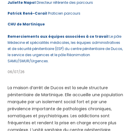
Juliette Napol
Directeur référente des parcours
Patrick René-Corail
Praticien parcours
CHU de Martinique
Remerciements aux équipes associées à ce travail
Le pôle
Médecine et spécialités médicales, les équipes administratives
et de sécurité pénitentiaire (ESP) du centre pénitentiaire de Ducos,
le service des urgences et le pôle Réanimation
SAMU/SMUR/Urgences.
06/07/26
La maison d’arrêt de Ducos est la seule structure
pénitentiaire de Martinique. Elle accueille une population
marquée par un isolement social fort et par une
prévalence importante de pathologies chroniques,
somatiques et psychiatriques. Les addictions sont
fréquentes et rendent la prise en charge encore plus
complexe. L’unité sanitaire du centre pénitentiaire