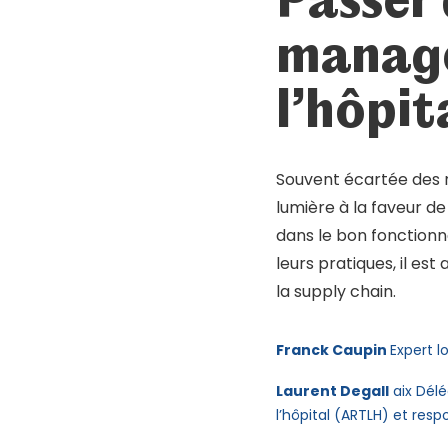
Mot de passe oublié ?
Se connecter
manage
l’hôpit
Souvent écartée des r
lumière à la faveur d
dans le bon fonction
leurs pratiques, il e
la supply chain.
Franck Caupin
Expert l
Laurent D
egall
aix Délé
l’hôpital (ARTLH) et res