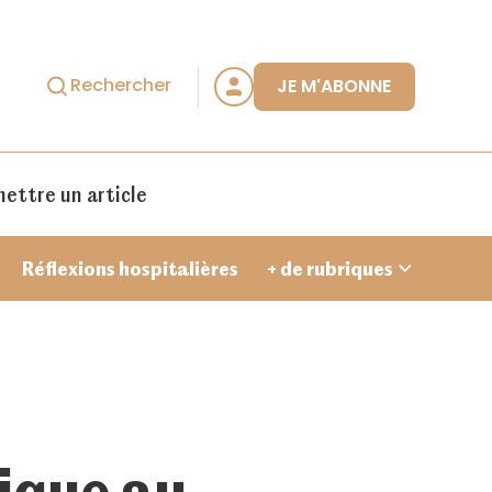
Rechercher
JE M'ABONNE
ettre un article
Réflexions hospitalières
+ de rubriques
Je crée un compte
tique au