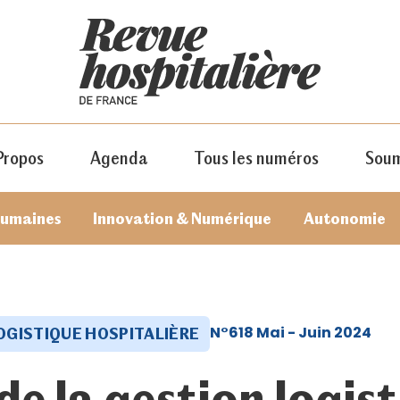
Propos
Agenda
Tous les numéros
Soum
humaines
Innovation & Numérique
Autonomie
N°618 Mai - Juin 2024
OGISTIQUE HOSPITALIÈRE
JE M'ABONNE
de la gestion logis