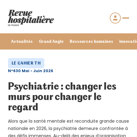
Actualités
Grand Angle
Ressources humaines
Innovati
LE CAHIER TH
N°630 Mai - Juin 2026
Psychiatrie : changer les
murs pour changer le
regard
Alors que la santé mentale est reconduite grande cause
Se connecter
nationale en 2026, la psychiatrie demeure confrontée à
Mot de passe oublié ?
des défis immenses. Au-delà des enjeux d’organisation