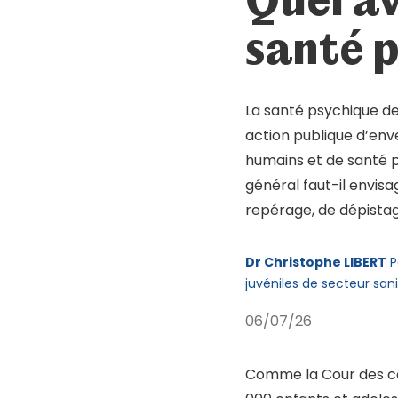
Mot de passe oublié ?
Se connecter
santé p
La santé psychique des
action publique d’enve
humains et de santé p
général faut-il envis
repérage, de dépistag
Dr Christophe LIBERT
P
juvéniles de secteur san
06/07/26
Comme la Cour des c