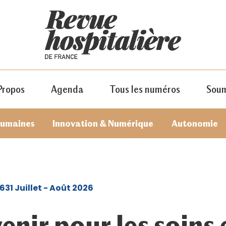
Propos
Agenda
Tous les numéros
Soum
humaines
Innovation & Numérique
Autonomie
631 Juillet - Août 2026
JE M'ABONNE
enir pour les soins 