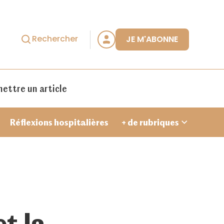
Rechercher
JE M'ABONNE
ettre un article
Réflexions hospitalières
+ de rubriques
Je crée un compte
et la