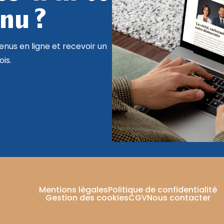
nu ?
nus en ligne et recevoir un
is.
Mentions légales
Politique de confidentialité
Gestion des cookies
CGV
Nous contacter