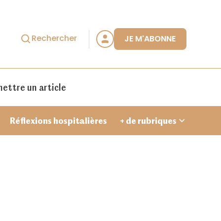
Rechercher
JE M'ABONNE
ettre un article
Réflexions hospitalières
+ de rubriques
Je crée un compte