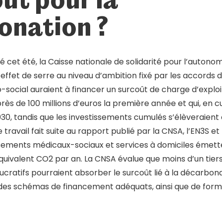
onation ?
é cet été, la Caisse nationale de solidarité pour l’auton
 effet de serre au niveau d’ambition fixé par les accords de
social auraient à financer un surcoût de charge d’exploi
s de 100 millions d’euros la première année et qui, en cum
030, tandis que les investissements cumulés s’élèveraient à
 travail fait suite au rapport publié par la CNSA, l’EN3S et
issements médicaux-sociaux et services à domiciles émett
équivalent CO2 par an. La CNSA évalue que moins d’un tie
lucratifs pourraient absorber le surcoût lié à la décarbonat
des schémas de financement adéquats, ainsi que de form