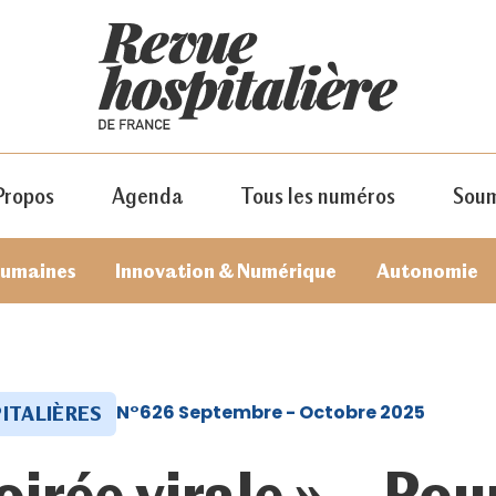
Propos
Agenda
Tous les numéros
Soum
humaines
Innovation & Numérique
Autonomie
N°626 Septembre - Octobre 2025
ITALIÈRES
JE M'ABONNE
oirée virale » – Pou