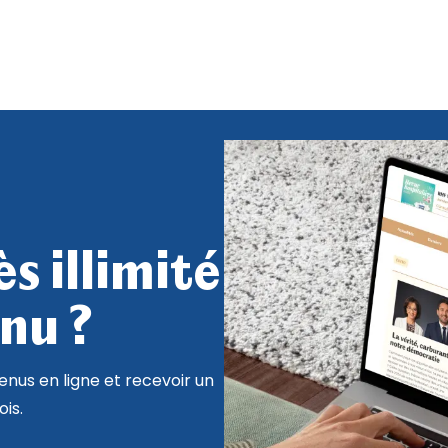
s illimité
nu ?
nus en ligne et recevoir un
is.