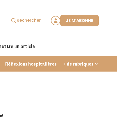
Rechercher
JE M'ABONNE
ettre un article
Réflexions hospitalières
+ de rubriques
Je crée un compte
r