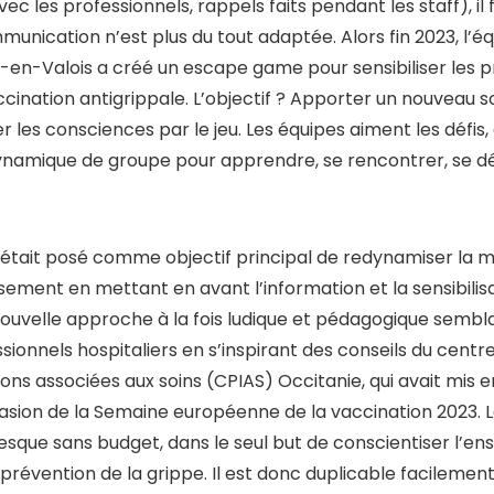
ec les professionnels, rappels faits pendant les staff), il
munication n’est plus du tout adaptée. Alors fin 2023, l’
en-Valois a créé un escape game pour sensibiliser les p
cination antigrippale. L’objectif ? Apporter un nouveau so
er les consciences par le jeu. Les équipes aiment les défis,
ynamique de groupe pour apprendre, se rencontrer, se dé
s’était posé comme objectif principal de redynamiser la m
sement en mettant en avant l’information et la sensibilisa
ouvelle approche à la fois ludique et pédagogique sembla
ionnels hospitaliers en s’inspirant des conseils du centre
ions associées aux soins (CPIAS) Occitanie, qui avait mis
casion de la Semaine européenne de la vaccination 2023. L
esque sans budget, dans le seul but de conscientiser l’en
 prévention de la grippe. Il est donc duplicable facilement