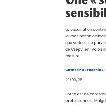
Mot de passe oublié ?
Se connecter
sensibi
La vaccination contre 
la vaccination obliga
que variées, ne parvi
de Crépy-en-Valois in
mesure.
Catherine Trocchia
Ca
29/09/25
Force est de constate
professionnels. Malg