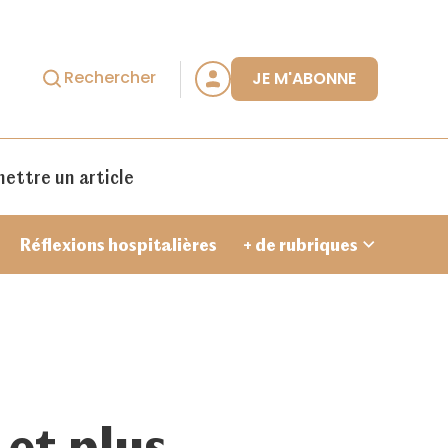
Rechercher
JE M'ABONNE
ettre un article
Réflexions hospitalières
+ de rubriques
Je crée un compte
 et plus