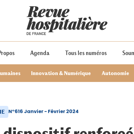
Propos
Agenda
Tous les numéros
Soum
humaines
Innovation & Numérique
Autonomie
N°616 Janvier - Février 2024
ME
JE M'ABONNE
 dispositif renforcé