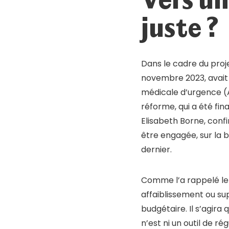
Mot de passe oublié ?
Se connecter
juste ?
Dans le cadre du proje
novembre 2023, avait 
médicale d’urgence (
réforme, qui a été fin
Elisabeth Borne, conf
être engagée, sur la 
dernier.
Comme l’a rappelé le
affaiblissement ou sup
budgétaire. Il s’agira
n’est ni un outil de r