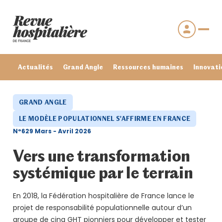
Actualités
Grand Angle
Ressources humaines
Innovati
GRAND ANGLE
LE MODÈLE POPULATIONNEL S'AFFIRME EN FRANCE
N°629 Mars - Avril 2026
Vers une transformation
systémique par le terrain
En 2018, la Fédération hospitalière de France lance le
Se connecter
projet de responsabilité populationnelle autour d’un
Mot de passe oublié ?
groupe de cinq GHT pionniers pour développer et tester