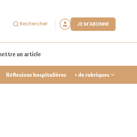
Rechercher
JE M'ABONNE
ettre un article
Réflexions hospitalières
+ de rubriques
Je crée un compte