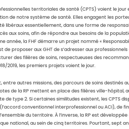
ssionnelles territoriales de santé (CPTS) voient le jour 
tion de notre système de santé. Elles engagent les porteu
té libéraux essentiellement, dans une forme de responsab
cès aux soins, afin de répondre aux besoins de la populatio
me année, la FHF démarre un projet nommé « Responsabili
est de proposer aux GHT de s’adresser aux professionnels 
ructurer des filières de soins, respectueuses des recomma
2018/2019, les premiers projets voient le jour.
 entre autres missions, des parcours de soins destinés au
ilotes de la RP mettent en place des filières ville-hôpital, 
e de type 2. Si certaines similitudes existent, les CPTS di
(l’accord conventionnel interprofessionnel ou ACI), de f
’ensemble du territoire. À l’inverse, la RP est développée 
 national, au sein de cinq territoires. Pourtant, sept ans