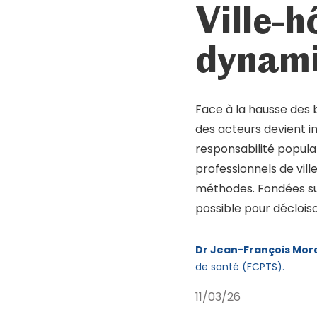
Ville-h
Mot de passe oublié ?
Se connecter
dynam
Face à la hausse des 
des acteurs devient i
responsabilité populat
professionnels de vill
méthodes. Fondées su
possible pour déclois
Dr Jean-François Mor
de santé (FCPTS).
11/03/26