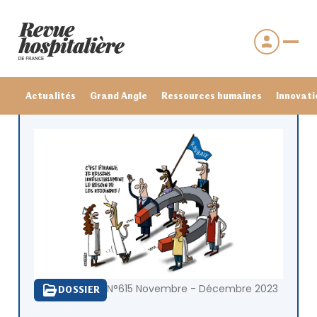
Actualités
Grand Angle
Ressources humaines
Innovati
Se connecter
N°615 Novembre - Décembre 2023
DOSSIER
Mot de passe oublié ?