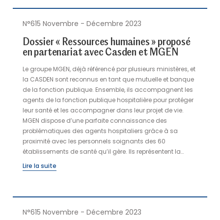
N°615 Novembre - Décembre 2023
Dossier « Ressources humaines » proposé
en partenariat avec Casden et MGEN
Le groupe MGEN, déjà référencé par plusieurs ministères, et
la CASDEN sont reconnus en tant que mutuelle et banque
de la fonction publique. Ensemble, ils accompagnent les
agents de la fonction publique hospitalière pour protéger
leur santé et les accompagner dans leur projet de vie.
MGEN dispose d’une parfaite connaissance des
problématiques des agents hospitaliers grâce à sa
proximité avec les personnels soignants des 60
établissements de santé qu’il gère. Ils représentent la
moitié de ses salariés. Particulièrement impliqué, il a lancé
Lire la suite
avec l’ANACT une plateforme de prévention pour la qualité
de vie au travail des acteurs de la fonction publique. Par
une couverture santé/prévoyance spécifique à leur métier,
il garantit aux hospitaliers un accompagnement solide.
N°615 Novembre - Décembre 2023
CASDEN Banque Populaire, banque coopérative de la