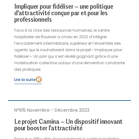
fonction publique, représente plus de 1,9 million de
Impliquer pour fidéliser – une politique
sociétaires, dont 90 000 agents issus du champ
d’attractivité conçue par et pour les
hospitalier public qui l’ont rejointe ces quatre dernières
professionnels
années. Valorisation des métiers hospitaliers et de la
marque employeur, tels sont les enjeux RH portés par
Face à la crise des ressources humaines, le centre
CASDEN. Cet engagement se traduit au travers des
hospitalier de Roubaix a choisi en 2022 d’intégrer
programmes courts « Parlons Passion » sur France 5,
l’encadrement intermédiaire, supérieur et l’ensemble des
soutien à la start-up Profil Public et à plusieurs dispositifs
agents qui le souhaitaient dans le projet « Impliquer pour
de la FHF tels qu’Attractive Med et un outil digital dédié à
fidéliser ». Un pari qui s’est révélé gagnant grâce à une
la démarche qualité auprès des professionnels de santé.
mobilisation collective autour d’une réinvention constante
des pratiques.
Lire la suite
N°615 Novembre - Décembre 2023
Le projet Camina – Un dispositif innovant
pour booster l’attractivité