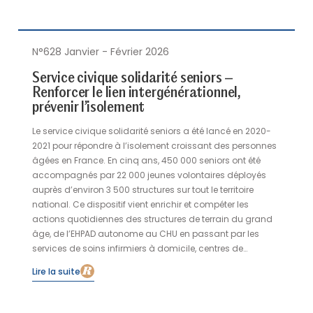
répond ainsi aux objectifs de préservation de la dignité et
du pouvoir d’agir.
N°628 Janvier - Février 2026
Service civique solidarité seniors –
Renforcer le lien intergénérationnel,
prévenir l’isolement
Le service civique solidarité seniors a été lancé en 2020-
2021 pour répondre à l’isolement croissant des personnes
âgées en France. En cinq ans, 450 000 seniors ont été
accompagnés par 22 000 jeunes volontaires déployés
auprès d’environ 3 500 structures sur tout le territoire
national. Ce dispositif vient enrichir et compéter les
actions quotidiennes des structures de terrain du grand
âge, de l’EHPAD autonome au CHU en passant par les
services de soins infirmiers à domicile, centres de
ressources territoriaux, ou les soins de suite et de
Lire la suite
réadaptation.