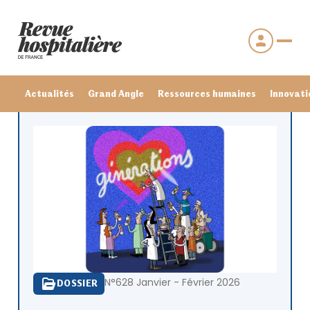
Actualités
Grand Angle
Ressources humaines
Innovati
Se connecter
N°628 Janvier - Février 2026
DOSSIER
Mot de passe oublié ?