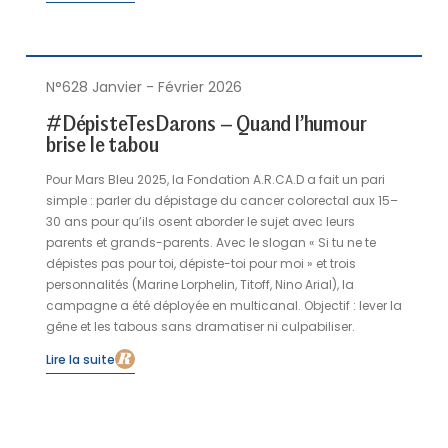
N°628 Janvier - Février 2026
#DépisteTesDarons – Quand l’humour
brise le tabou
Pour Mars Bleu 2025, la Fondation A.R.CA.D a fait un pari
simple : parler du dépistage du cancer colorectal aux 15–
30 ans pour qu’ils osent aborder le sujet avec leurs
parents et grands-parents. Avec le slogan « Si tu ne te
dépistes pas pour toi, dépiste-toi pour moi » et trois
personnalités (Marine Lorphelin, Titoff, Nino Arial), la
campagne a été déployée en multicanal. Objectif : lever la
gêne et les tabous sans dramatiser ni culpabiliser.
Lire la suite