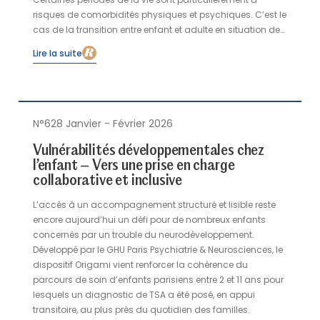
Certaines périodes de la vie sont particulièrement à
risques de comorbidités physiques et psychiques. C’est le
cas de la transition entre enfant et adulte en situation de
handicap sévère. Il y a, à cette période, pour l’adulte en
Lire la suite
construction et pour ses parents, des risques graves de
rupture de soins et de détresse psychologique. Le Pr Yelnik
partage les conclusions de l’Académie de médecine sur
l’impact du parcours de santé sur le projet de vie 1.
N°628 Janvier - Février 2026
Vulnérabilités développementales chez
l’enfant – Vers une prise en charge
collaborative et inclusive
L’accès à un accompagnement structuré et lisible reste
encore aujourd’hui un défi pour de nombreux enfants
concernés par un trouble du neurodéveloppement.
Développé par le GHU Paris Psychiatrie & Neurosciences, le
dispositif Origami vient renforcer la cohérence du
parcours de soin d’enfants parisiens entre 2 et 11 ans pour
lesquels un diagnostic de TSA a été posé, en appui
transitoire, au plus près du quotidien des familles.