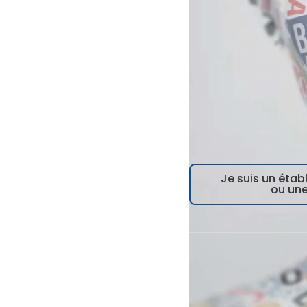
Je suis un éta
ou une