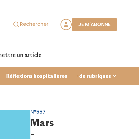
Rechercher
JE M'ABONNE
ettre un article
Réflexions hospitalières
+ de rubriques
N°557
Mars
Je crée un compte
-