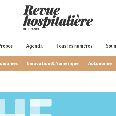
Propos
Agenda
Tous les numéros
Soum
humaines
Innovation & Numérique
Autonomie
JE M'ABONNE