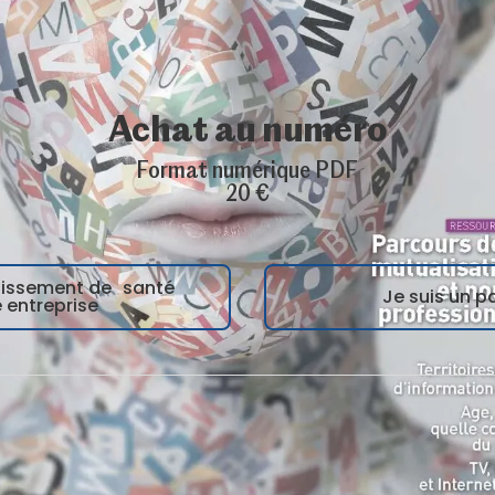
Achat au numéro
Format numérique PDF
20 €
blissement de santé
Je suis un pa
 entreprise