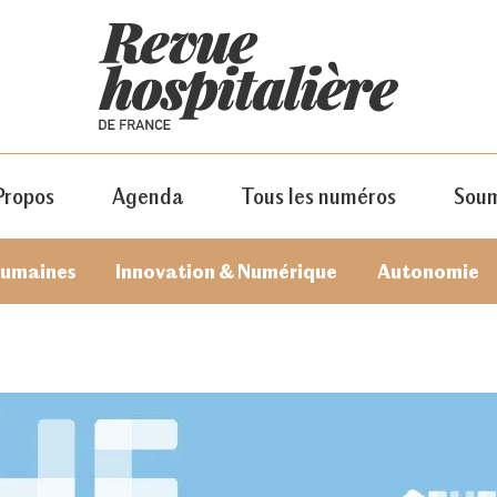
Propos
Agenda
Tous les numéros
Soum
humaines
Innovation & Numérique
Autonomie
JE M'ABONNE