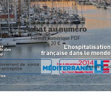
Achat au numéro
Format numérique PDF
20 €
blissement de santé
Je suis un pa
 entreprise