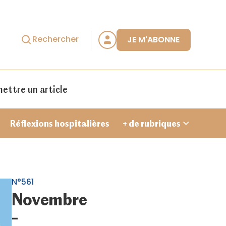
Rechercher
JE M'ABONNE
ettre un article
Réflexions hospitalières
+ de rubriques
N°561
Novembre
Je crée un compte
-