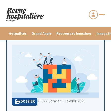
Actualités
Grand Angle
Ressources humaines
Innovati
Se connecter
N°622 Janvier - Février 2025
DOSSIER
Mot de passe oublié ?