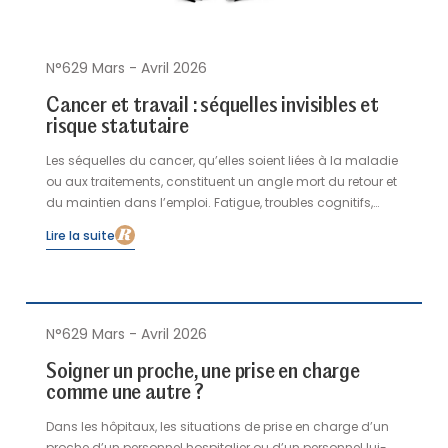
N°629 Mars - Avril 2026
Cancer et travail : séquelles invisibles et
risque statutaire
Les séquelles du cancer, qu’elles soient liées à la maladie
ou aux traitements, constituent un angle mort du retour et
du maintien dans l’emploi. Fatigue, troubles cognitifs,
douleurs et vulnérabilité émotionnelle affectent
Lire la suite
durablement les capacités professionnelles, mais restent
peu reconnues dans les entreprises, insuffisamment
intégrées aux dispositifs d’accompagnement et
difficilement articulées aux suivis oncologiques. À partir
d’une expérience située au croisement de l’oncologie, du
N°629 Mars - Avril 2026
monde du travail et de l’accompagnement professionnel,
Soigner un proche, une prise en charge
cet article analyse comment l’invisibilité des séquelles
comme une autre ?
produit un risque statutaire et fragilise les trajectoires
professionnelles après cancer.
Dans les hôpitaux, les situations de prise en charge d’un