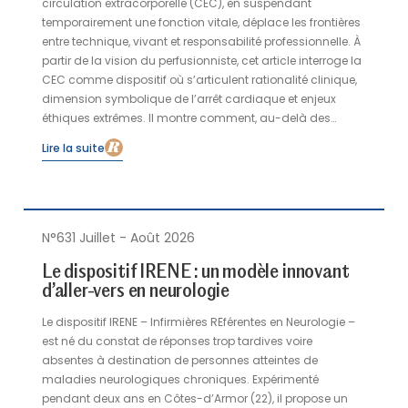
circulation extracorporelle (CEC), en suspendant
temporairement une fonction vitale, déplace les frontières
entre technique, vivant et responsabilité professionnelle. À
partir de la vision du perfusionniste, cet article interroge la
CEC comme dispositif où s’articulent rationalité clinique,
dimension symbolique de l’arrêt cardiaque et enjeux
éthiques extrêmes. Il montre comment, au-delà des
protocoles, l’hôpital organise la continuité du vivant,
Lire la suite
jusqu’aux configurations limites du prélèvement
d’organe…
N°631 Juillet - Août 2026
Le dispositif IRENE : un modèle innovant
d’aller-vers en neurologie
Le dispositif IRENE – Infirmières REférentes en Neurologie –
est né du constat de réponses trop tardives voire
absentes à destination de personnes atteintes de
maladies neurologiques chroniques. Expérimenté
pendant deux ans en Côtes-d’Armor (22), il propose un