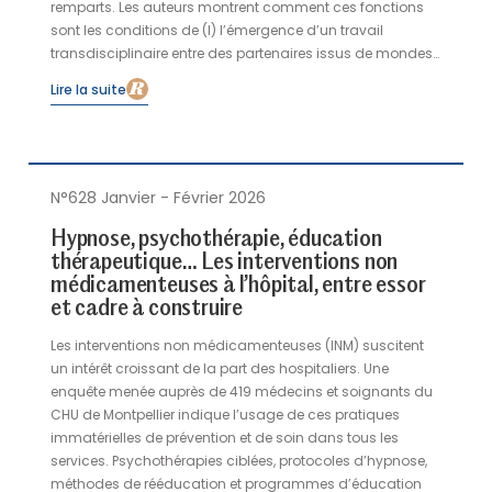
remparts. Les auteurs montrent comment ces fonctions
sont les conditions de (I) l’émergence d’un travail
transdisciplinaire entre des partenaires issus de mondes
différents, (II) l’absorption des matériaux archaïques
Lire la suite
violents reçus, puis leur restitution sous une forme filtrée et
détoxifiée, (III) et la pose de limites protectrices pour le
jeune.
N°628 Janvier - Février 2026
Hypnose, psychothérapie, éducation
thérapeutique… Les interventions non
médicamenteuses à l’hôpital, entre essor
et cadre à construire
Les interventions non médicamenteuses (INM) suscitent
un intérêt croissant de la part des hospitaliers. Une
enquête menée auprès de 419 médecins et soignants du
CHU de Montpellier indique l’usage de ces pratiques
immatérielles de prévention et de soin dans tous les
services. Psychothérapies ciblées, protocoles d’hypnose,
méthodes de rééducation et programmes d’éducation