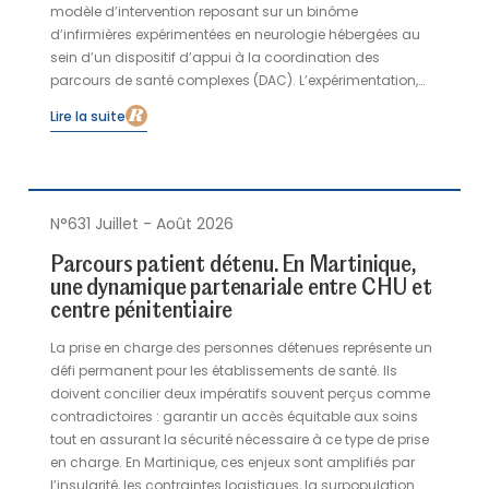
modèle d’intervention reposant sur un binôme
d’infirmières expérimentées en neurologie hébergées au
sein d’un dispositif d’appui à la coordination des
parcours de santé complexes (DAC). L’expérimentation,
soutenue et financée par l’ARS Bretagne et l’association
Lire la suite
France Parkinson, a été mise en place sous l’égide de
l’Association Neuro-Bretagne (ANB), afin d’améliorer les
réponses en proximité territoriale et la prise en charge
coordonnée, précoce et préventive en promotion de santé.
N°631 Juillet - Août 2026
Parcours patient détenu. En Martinique,
une dynamique partenariale entre CHU et
centre pénitentiaire
La prise en charge des personnes détenues représente un
défi permanent pour les établissements de santé. Ils
doivent concilier deux impératifs souvent perçus comme
contradictoires : garantir un accès équitable aux soins
tout en assurant la sécurité nécessaire à ce type de prise
en charge. En Martinique, ces enjeux sont amplifiés par
l’insularité, les contraintes logistiques, la surpopulation