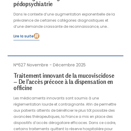
pédopsychiatrie
Dans le contexte d’une augmentation exponentielle de la
prévalence de certaines catégories diagnostiques et
d’une demande croissante de reconnaissance, une
lecture critique des usages contemporains du diagnostic
Lire la suite
s’impose. Cet article propose une réflexion croisée sur
l’acte diagnostique. Il plaide pour une nomination
prudente, contextualisée et dialogique, qui prend en
compte la complexité des trajectoires individuelles autant
que les enjeux institutionnels, sociaux et familiaux qui les
N°627 Novembre - Décembre 2025
traversent.
Traitement innovant de la mucoviscidose
– De l’accès précoce à la dispensation en
officine
Les médicaments innovants sont soumis à une
réglementation lourde et contraignante. Afin de permettre
aux patients atteints de bénéficier le plus tôt possible des
avancées thérapeutiques, la France a mis en place des
dispositifs d’accès dérogatoire efficaces. Dans ce cadre,
certains traitements quittent la réserve hospitalière pour