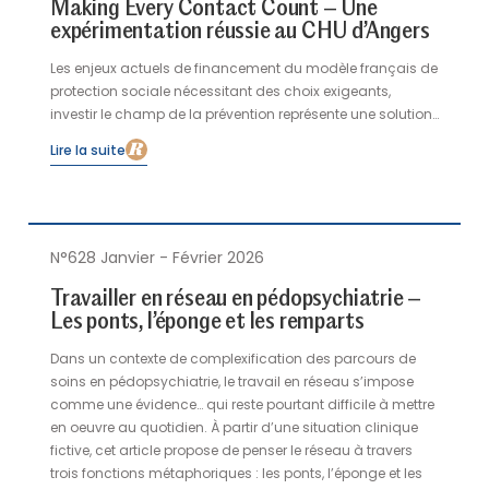
Making Every Contact Count – Une
expérimentation réussie au CHU d’Angers
Les enjeux actuels de financement du modèle français de
protection sociale nécessitant des choix exigeants,
investir le champ de la prévention représente une solution
crédible et nécessaire pour limiter la tension sur la
Lire la suite
demande en soin. Dès lors, il convient d’identifier un
modèle probant et transposable pour l’ensemble des
acteurs du système de santé. La démarche anglo-
saxonne Making Every Contact Count (MECC), que l’on
pourrait adapter en français par « chaque interaction
N°628 Janvier - Février 2026
[avec un professionnel de santé] est une opportunité de
Travailler en réseau en pédopsychiatrie –
prévention » répond à ces impératifs. Acteurs
Les ponts, l’éponge et les remparts
actuellement peu engagés dans la prévention primaire,
les établissements de santé sont pourtant légitimes pour
Dans un contexte de complexification des parcours de
devenir un maillon de la chaîne1. C’est l’orientation prise
soins en pédopsychiatrie, le travail en réseau s’impose
par le CHU d’Angers.
comme une évidence… qui reste pourtant difficile à mettre
en oeuvre au quotidien. À partir d’une situation clinique
fictive, cet article propose de penser le réseau à travers
trois fonctions métaphoriques : les ponts, l’éponge et les