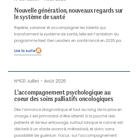
Nouvelle génération, nouveaux regards sur
le système de santé
Repérer, valoriser et accompagner les talents qui
transforment le système de santé, telle est l’ambition du
programme Next Gen Leaders en santé lancé en 2025 par
les Acteurs de la French Care. Dans la catégorie «
Lire la suite
Système de santé », deux lauréats ont été distingués en
2026 : Julie Dupouy, pour ses travaux en soins primaires
auprès de publics vulnérables, et Nicolas Salvi, pour son
engagement en faveur d’un « hôpital délibéré » intégrant
les enjeux de transition environnementale. Ils reviennent ici
N°631 Juillet - Août 2026
sur leurs démarches et leurs convictions.
L’accompagnement psychologique au
coeur des soins palliatifs oncologiques
Dès l’annonce diagnostique et tout au long de la prise en
charge, il est primordial d’être attentif à la psyché des
patients et de leur entourage, surtout lorsque le cancer est
déclaré à un stade avancé, métastasé, et donc sans
possibilité de guérison. Focus sur l’accompagnement